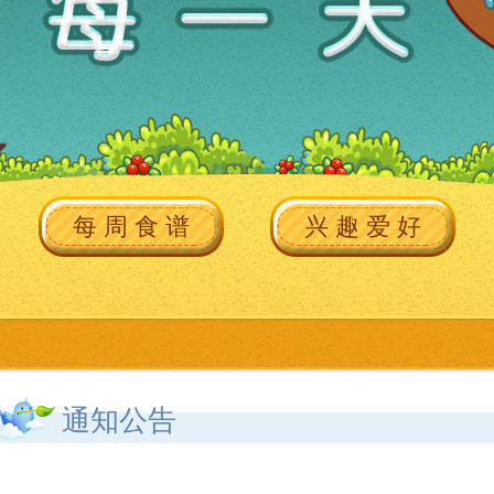
每 周 食 谱
兴 趣 爱 好
通知公告