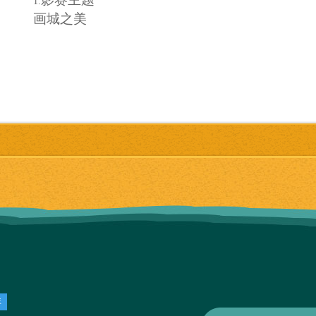
1.
画城之美
征集时间
2.
月
日
月
日
4
1
—4
24
作品要求
3.
（
）拍摄内容紧扣主题，画面真实，形象生动
1
（
）采用的摄影器材不限（手机相机均可），
2
或添加、删除原有元素的作品。
（
）参赛作品为
年
月
日以后在
杭州
境内拍
3
2014
1
1
投稿方式
4.
将后期制作完成的正式参赛作品发送到邮箱（
49
信息。
作品评选和展览
5.
（
）主办单位组织评委会对作品进行评选。
1
（
）奖项设置
2
①
一等奖
名，获得
元的奖金、价值
元的
1
2000
2000
库
②
二等奖
名，分别获得
元的奖金、价值
元
2
800
1000