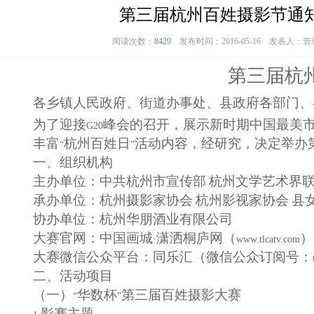
第三届杭州百姓摄影节通
阅读次数：
8429
发布时间：2016-05-16 发表人：
第三届杭
各乡镇人民政府、街道办事处、县政府各部门、
为了迎接
峰会的召开，展示新时期中国最美
G20
丰富
杭州
百姓日
活动内容，经研究，决定举办
“
”
一、组织机构
主办单位：中共
杭州市
宣传部
杭州文学艺术界
承办单位：杭州摄影家协会
杭州影视家协会
县
协办单位：杭州华朋酒业有限公司
大赛官网：中国画城
潇洒桐庐网（
）
·
www.tlcatv.com
大赛微信公众平台：同乐汇（微信公众订阅号：
二、活动项目
（一）
华数杯
第三届百姓摄影大赛
“
”
影赛主题