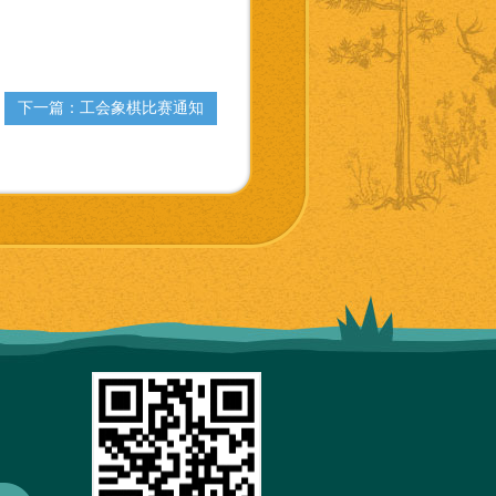
下一篇：工会象棋比赛通知
。
彩色、黑白不拘，投稿数量不限。仅收单幅照片，谢绝
摄的原创作品，在各级影展、影赛中获得过等级奖的作
），作品请标明标题、拍摄时间、地点、
229241@qq.com
奖品及证书。
的奖品及证书。