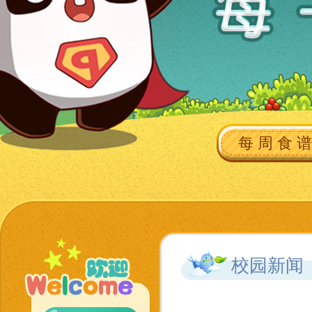
每 周 食 谱
校园新闻