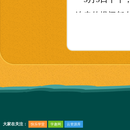
连串的提问都
毕，教官马上
每位学生都积
知识。
据悉，我校
践中心进行为
个连队，有的
大家在关注：
快乐学堂
学趣网
云资源库