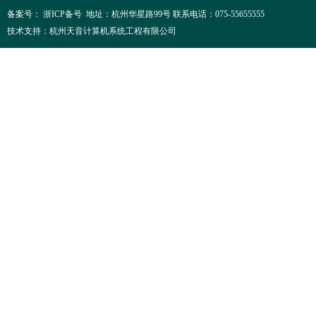
在拓展区开展
备案号： 浙ICP备号 地址：杭州华星路99号 联系电话：075-55655555
技术支持：杭州天音计算机系统工程有限公司
同学们正在接
令下，同学们
笔者，虽然穿
战一下，因为
能亲身感受到
器的知识，很
与性强、互动